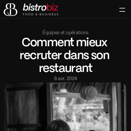
Le Club
La Signature
Équipes et opérations
Le Mag
Comment mieux 
Contact
Rejoindre
recruter dans son 
restaurant
8 avr. 2024