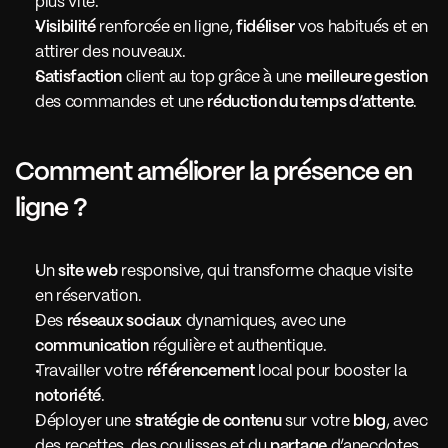
plus vite.
Visibilité
 renforcée en ligne, 
fidéliser
 vos habitués et en 
attirer des nouveaux.
Satisfaction
 client au top grâce à une 
meilleure gestion
des commandes et une 
réduction du temps d’attente
.
Comment améliorer la présence en 
ligne ?
Un 
site web
 responsive, qui transforme chaque visite 
en réservation.
Des 
réseaux sociaux
 dynamiques, avec une 
communication
 régulière et authentique.
Travailler votre 
référencement
 local pour booster la 
notoriété
.
Déployer une 
stratégie de contenu
 sur votre 
blog
, avec 
des recettes, des coulisses et du 
partage
 d’anecdotes.