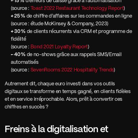
– 15 %
 d’erreurs de caisse grâce à l’automatisation
(source : 
Toast 2022 Restaurant Technology Report
)
+ 25 %
 de chiffre d’affaires sur les commandes en ligne
(source : étude McKinsey & Company, 2023)
+ 30 %
 de clients récurrents via CRM et programme de 
fidélité
(source : 
Bond 2021 Loyalty Report
)
– 40 %
 de no-shows grâce aux rappels SMS/Email 
automatisés
(source : 
SevenRooms 2022 Hospitality Trends
)
Autrement dit, chaque euro investi dans vos outils 
digitaux se transforme en temps gagné, en clients fidèles 
et en service irréprochable. Alors, prêt à convertir ces 
chiffres en succès ?
Freins à la digitalisation et 