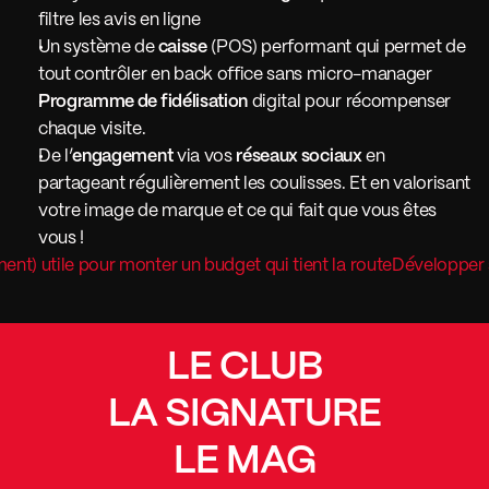
filtre les avis en ligne 
Un système de
 caisse
 (POS) performant qui permet de 
tout contrôler en back office sans micro-manager
Programme de fidélisation
 digital pour récompenser 
chaque visite.
De l’
engagement
 via vos 
réseaux sociaux
 en 
partageant régulièrement les coulisses. Et en valorisant 
votre image de marque et ce qui fait que vous êtes 
vous ! 
iment) utile pour monter un budget qui tient la route
Développer s
LE CLUB
LA SIGNATURE
LE MAG