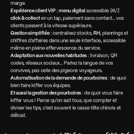
marge.
Expérience client VIP
 : 
menu digital
 accessible 24/7, 
click & collect
 en un tap, paiement sans contact… vos 
clients passent à la vitesse supérieure.
Gestion simplifiée
 : centralisez stocks, 
RH
, plannings et 
chiffres d’affaires dans une seule interface, accessible 
même en pleine effervescence du service.
Adaptation aux nouvelles habitudes
 : livraison, QR 
codes, réseaux sociaux… Parlez la langue de vos 
convives, pas celle des pigeons voyageurs.
Automatisation de la demande de pourboires 
: de quoi 
bien faire kiffer vos équipes.
Et aussi la gestion des pourboires
 : de quoi vous faire 
kiffer vous ! Parce qu'on sait tous, que compter et 
diviser les tips, c'est souvent le casse tête chinois et 
délicat.