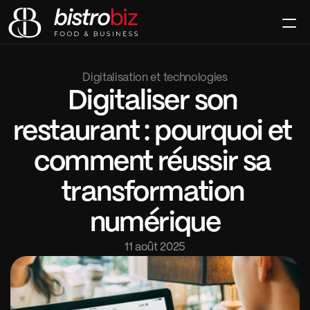
Le Club
La Signature
Digitalisation et technologies
Le Mag
Digitaliser son 
Contact
Rejoindre
restaurant : pourquoi et 
comment réussir sa 
transformation 
numérique
11 août 2025